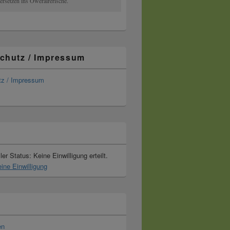
rsetzen ins Oweräirerische.
chutz / Impressum
tz / Impressum
ler Status: Keine Einwilligung erteilt.
ine Einwilligung
en