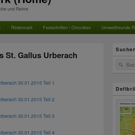
üche und Reime
k
Rödermark
Festschriften / Chroniken
Umweltfreunde 
Primärer
Suche
Seitenleisten
es St. Gallus Urberach
Widgetberei
Suchen
Suc
nach:
Urberach 30.01.2015 Teil 1
Defibr
Urberach 30.01.2015 Teil 2
Urberach 30.01.2015 Teil 3
Urberach 30.01.2015 Teil 4