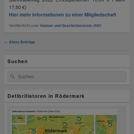
17,50 €)
Hier mehr Informationen zu einer Mitgliedschaft
Veröffentlicht unter
Heimat- und Geschichtsverein
,
HGV
Beitragsnavigation
←
Ältere Beiträge
Primärer
Suchen
Seitenleisten-
Widgetbereich
Suchen
Suchen
nach:
Defibrillatoren in Rödermark