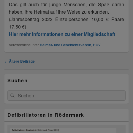
Das gilt auch für junge Menschen, die Spaß daran
haben, ihre Heimat auf ihre Weise zu erkunden.
(Jahresbeitrag 2022 Einzelpersonen 10,00 € Paare
17,50 €)
Hier mehr Informationen zu einer Mitgliedschaft
Veröffentlicht unter
Heimat- und Geschichtsverein
,
HGV
Beitragsnavigation
←
Ältere Beiträge
Primärer
Suchen
Seitenleisten-
Widgetbereich
Suchen
Suchen
nach:
Defibrillatoren in Rödermark