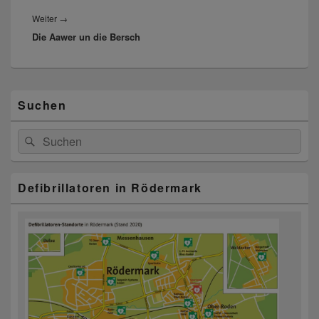
Nächster
Weiter
→
Die Aawer un die Bersch
Beitrag:
Primärer
Suchen
Seitenleisten-
Widgetbereich
Suchen
Suchen
nach:
Defibrillatoren in Rödermark