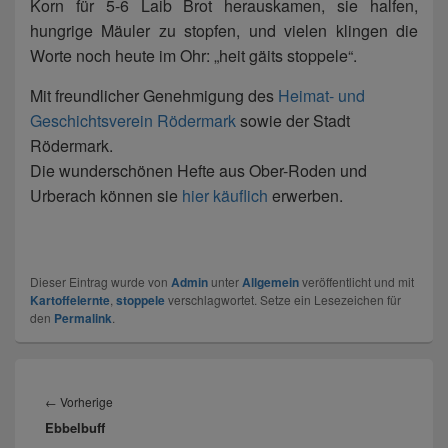
Korn für 5-6 Laib Brot herauskamen, sie halfen,
hungrige Mäuler zu stopfen, und vielen klingen die
Worte noch heute im Ohr: „heit gäits stoppele“.
Mit freundlicher Genehmigung des
Heimat- und
Geschichtsverein Rödermark
sowie der Stadt
Rödermark.
Die wunderschönen Hefte aus Ober-Roden und
Urberach können sie
hier käuflich
erwerben.
Dieser Eintrag wurde von
Admin
unter
Allgemein
veröffentlicht und mit
Kartoffelernte
,
stoppele
verschlagwortet. Setze ein Lesezeichen für
den
Permalink
.
Beitragsnavigation
Vorheriger
←
Vorherige
Ebbelbuff
Beitrag: